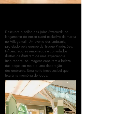
Stand Swarovski no
Villagemall
Descubra o brilho das joias Swarovski no
lançamento do nosso stand exclusivo da marca
no Villagemall. Um evento deslumbrante,
projetado pela equipe da Truque Produções.
Influenciadores renomados e convidados
ilustres desfrutaram de uma experiência
inspiradora. As imagens capturam a beleza
das peças em meio a uma decoração
deslumbrante. Uma noite inesquecível que
ficará na memória de todos.