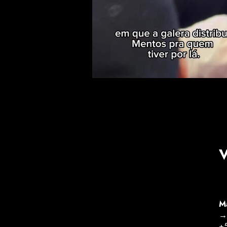
V
Ma
→ 
+