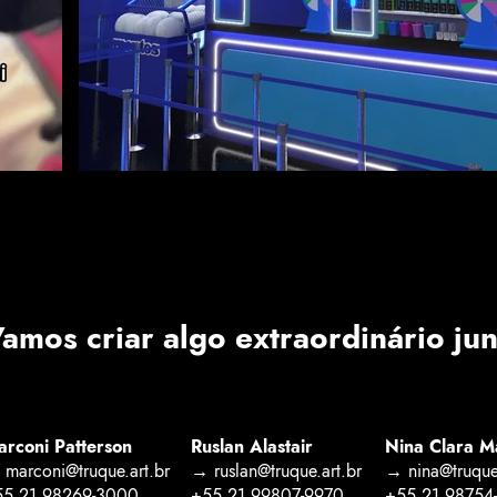
amos criar algo extraordinário ju
rconi Patterson
Ruslan Alastair
Nina Clara M
marconi@truque.art.br
→ ruslan@truque.art.br
→ nina@truque.
55 21 98269-3000
+55 21 99807-9970
+55 21 98754