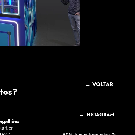
← VOLTAR
ntos?
→ INSTAGRAM
agalhães
art.br
-0605
2026 Truque Produções ®