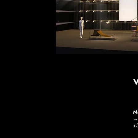
V
Ma
→ 
+