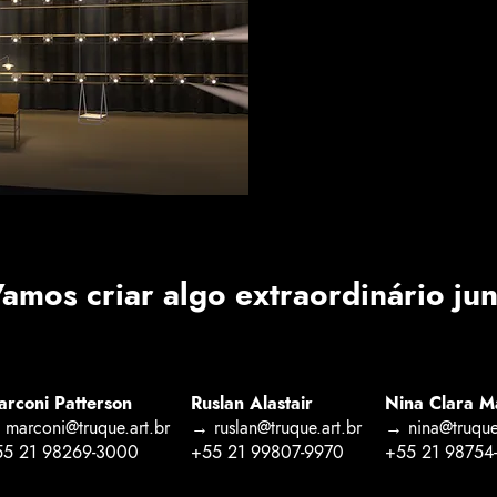
amos criar algo extraordinário ju
rconi Patterson
Ruslan Alastair
Nina Clara M
marconi@truque.art.br
→ ruslan@truque.art.br
→ nina@truque.
55 21 98269-3000
+55 21 99807-9970
+55 21 98754