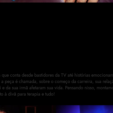
eras em
ram
sos"
que conta desde bastidores da TV até histórias emocionant
 a peça é chamada, sobre o começo da carreira, sua rela
ai e da sua irmã afetaram sua vida. Pensando nisso, monta
to à divã para terapia e tudo!